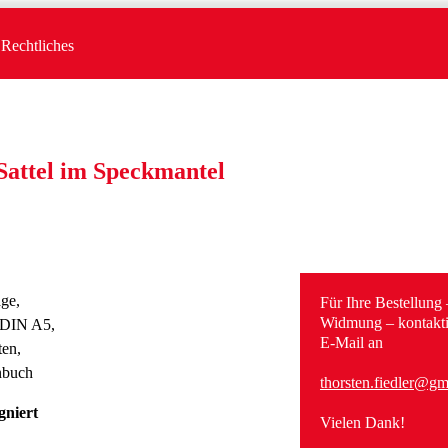
Rechtliches
Sattel im Speckmantel
age,
Für Ihre Bestellung 
Widmung – kontaktie
 DIN A5,
E-Mail an
ten,
nbuch
thorsten.fiedler@gm
gniert
Vielen Dank!