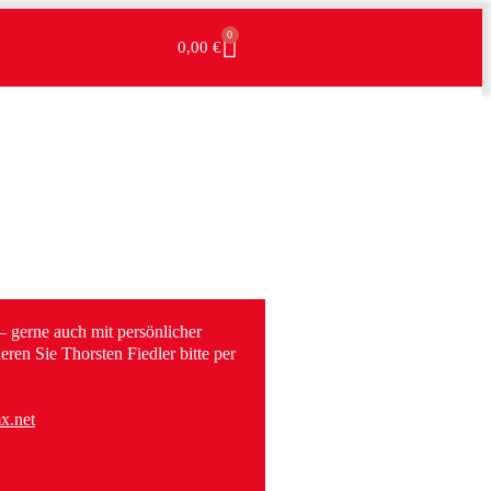
0
0,00
€
– gerne auch mit persönlicher
ren Sie Thorsten Fiedler bitte per
x.net