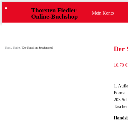
Thorsten Fiedler
Mein Konto
Online-Buchshop
Der 
Start
/
Satire
/ Der Sattel im Speckmantel
10,70
€
1. Aufl
Format
203 Sei
Tasche
Handsi