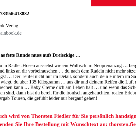
783946413882
ok Verlag
inbook.de
as fette Runde muss aufs Dreieckige …
 in Radler-Hosen aussiehst wie ein Walfisch im Neoprenanzug … berg
und links an dir vorbeirauschen … du nach dem Radeln nicht mehr sit
gst … Der Teufel nicht nur im Detail, sondern auch dein Hintern im Sa
iegt, du aber 135 Kilogramm … aus dir und deinem Reifen die Luft raus
prechen kann … Baby-Creme dich am Leben hält … und wenn das Schö
ten sind, dann bist du bereit für die ironisch angehauchten, realen Erl
ergab-Touren, die gefühlt leider nur bergauf gehen!
ch wird von Thorsten Fiedler für Sie persönlich handsign
senden Sie Ihre Bestellung mit Wunschtext an: thorsten.f