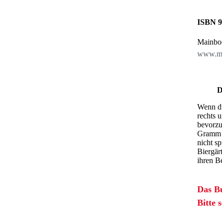
ISBN 9
Mainbo
www.ma
D
Wenn du
rechts 
bevorzu
Gramm w
nicht s
Biergär
ihren B
Das Bu
Bitte 